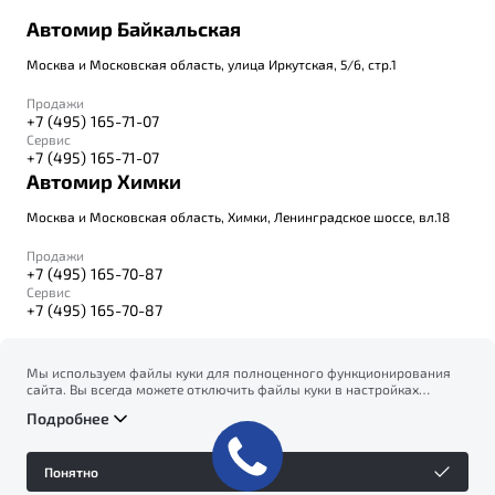
Автомир Байкальская
Москва и Московская область, улица Иркутская, 5/6, стр.1
Продажи
+7 (495) 165-71-07
Сервис
+7 (495) 165-71-07
Автомир Химки
Москва и Московская область, Химки, Ленинградское шоссе, вл.18
Продажи
+7 (495) 165-70-87
Сервис
+7 (495) 165-70-87
Мы используем файлы куки для полноценного функционирования
сайта. Вы всегда можете отключить файлы куки в настройках
© 2026
вашего браузера. Продолжая использовать сайт, вы соглашаетесь
Правовая информация
Подробнее
на сбор и использование файлов куки, и подтверждаете
Политика конфиденциальности персональных данных
ознакомление с информацией по сбору, использованию и
Официальный сайт Belgee в России
возможной блокировке файлов куки в
Политике
Сделано в ПЕРКС
Понятно
конфиденциальности
.