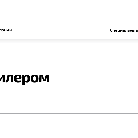
пании
Специальные
дилером