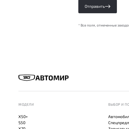
Отправить
* Все поля, отмеченные звезд
АВТОМИР
МОДЕЛИ
ВЫБОР И П
X50+
Автомобил
S50
Спецпредл
X70
Записаться