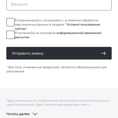
Я ознакомлен(а) и соглашаюсь с условиями обработки
персональных данных в разделе 7
Условий пользования
сайтом
*
Я согласен(а) на получение
информационной/рекламной
рассылки
Отправить заявку
* Все поля, отмеченные звездочкой, являются обязательными для
заполнения.
Представленные на изображениях автомобили могут отличаться от
серийных моделей. Цвет, технические характеристики и
комплектация автомобилей Belgee X50+, Belgee X70 и Belgee S50
могут быть изменены в одностороннем порядке.
Читать далее
Максимальная цена перепродажи носит информационный характер
и не является публичной офертой. Цена действительна на