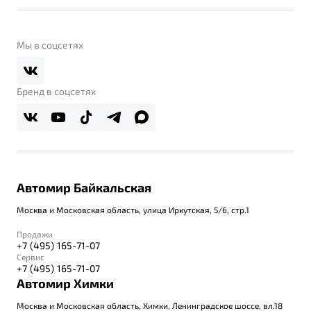
Belgee Линк
О бренде
Belgee Клуб
О дилерском центре
Мы в соцсетях
Belgee Плюс
Правовая информация
Реферальная программа
Бренд в соцсетях
Автомир Байкальская
Москва и Московская область, улица Иркутская, 5/6, стр.1
Продажи
+7 (495) 165-71-07
Сервис
+7 (495) 165-71-07
Автомир Химки
Москва и Московская область, Химки, Ленинградское шоссе, вл.18