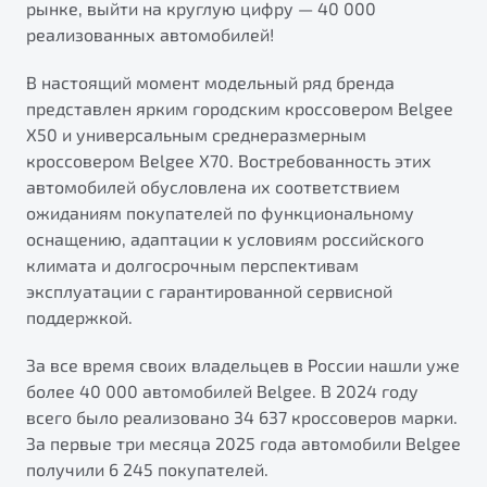
рынке, выйти на круглую цифру — 40 000
от 1 699 990 ₽*
реализованных автомобилей!
Подробно
Обзор
В наличии
В настоящий момент модельный ряд бренда
представлен ярким городским кроссовером Belgee
X70
Будьте еще более уверены на дорогах с программой
X50 и универсальным среднеразмерным
"Помощь на дорогах"
кроссовером Belgee X70. Востребованность этих
Автомобили в наличии
автомобилей обусловлена их соответствием
Тест-драйв
Преимущества программы
ожиданиям покупателей по функциональному
Автокредит
оснащению, адаптации к условиям российского
Спецпредложения
климата и долгосрочным перспективам
эксплуатации с гарантированной сервисной
Запись на сервис
поддержкой.
Калькулятор ТО
Универсальный кроссовер
За все время своих владельцев в России нашли уже
Клиентская поддержка
более 40 000 автомобилей Belgee. В 2024 году
от 2 499 990 ₽*
всего было реализовано 34 637 кроссоверов марки.
За первые три месяца 2025 года автомобили Belgee
Обзор
В наличии
получили 6 245 покупателей.