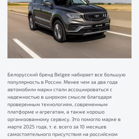
ПОДДЕРЖКА
Автокредит
О дилерском центре
Трейд-ин
Гарантия Belgee
Правовая информация
Яркий кроссовер
Страхование
Belgee Линк
от 2 219 990 ₽*
Расчет КАСКО
Belgee Клуб
Обзор
В наличии
Belgee Плюс
Реферальная программа
S50
Клиентская поддержка
Белорусский бренд Belgee набирает все большую
популярность в России. Менее чем за два года
Помощь на дорогах
автомобили марки стали ассоциироваться с
надежностью в широком смысле благодаря
проверенным технологиям, современным
платформе и агрегатам, а также хорошо
организованному сервису. Это помогло марке в
марте 2025 года, т. е. всего за 10 месяцев
Узнайте о специальных выгодах при покупке
самостоятельного присутствия на российском
Элегантный и практичный седан
автомобиля Belgee