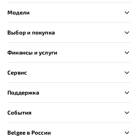
Модели
X50+
Выбор и покупка
S50
Автомобили в наличии
X70
Финансы и услуги
Спецпредложения и Акции
Автокредит
Записаться на тест-драйв
Сервис
Трейд-ин
Получить предложение
Записаться на сервис
Страхование
Поддержка
Руководство по эксплуатации
Расчет КАСКО
Гарантия Belgee
Техническое обслуживание
События
Клиентская поддержка
Калькулятор ТО
Новости
Помощь на дорогах
Belgee в России
Контакты