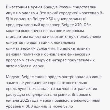
от 1 699 990 ₽*
В настоящее время бренд в России представлен
Подробно
двумя моделями. Это яркий городской кроссовер B-
Обзор
В наличии
SUV сегмента Belgee X50 и универсальный
среднеразмерный кроссовер Belgee X70. Обе
X70
Будьте еще более уверены на дорогах с программой
модели выполнены по высоким мировым
"Помощь на дорогах"
стандартам качества и соответствуют ожиданиям
Автомобили в наличии
клиентов по адаптации к локальным
Тест-драйв
Преимущества программы
климатическим условиям. Привлекательная
Автокредит
ценовая политика и обновление финансовых
Спецпредложения
программ стимулируют интерес покупателей к
автомобилям марки.
Запись на сервис
Модели Belgee также продемонстрировали в июне
Калькулятор ТО
Универсальный кроссовер
заметное увеличение спроса относительно
Клиентская поддержка
предыдущего месяца, что наглядно отражает их
от 2 499 990 ₽*
растущую популярность на рынке. Впервые с
начала 2025 года марка превысила ежемесячный
Обзор
В наличии
уровень 4 000 единиц: в июне было