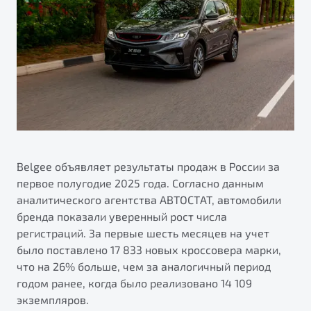
ПОДДЕРЖКА
Автокредит
О дилерском центре
Трейд-ин
Гарантия Belgee
Правовая информация
Яркий кроссовер
Страхование
Belgee Линк
от 2 219 990 ₽*
Расчет КАСКО
Belgee Клуб
Обзор
В наличии
Belgee Плюс
Реферальная программа
S50
Клиентская поддержка
Belgee объявляет результаты продаж в России за
первое полугодие 2025 года. Согласно данным
Помощь на дорогах
аналитического агентства АВТОСТАТ, автомобили
бренда показали уверенный рост числа
регистраций. За первые шесть месяцев на учет
было поставлено 17 833 новых кроссовера марки,
что на 26% больше, чем за аналогичный период
годом ранее, когда было реализовано 14 109
Узнайте о специальных выгодах при покупке
экземпляров.
Элегантный и практичный седан
автомобиля Belgee