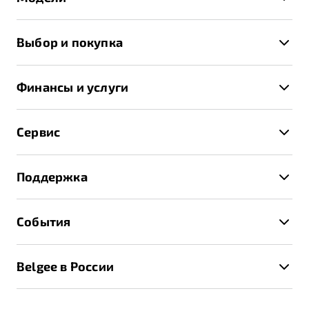
X50+
Выбор и покупка
S50
Автомобили в наличии
X70
Финансы и услуги
Спецпредложения и Акции
Автокредит
Записаться на тест-драйв
Сервис
Трейд-ин
Получить предложение
Записаться на сервис
Страхование
Поддержка
Руководство по эксплуатации
Расчет КАСКО
Гарантия Belgee
Техническое обслуживание
События
Клиентская поддержка
Калькулятор ТО
Новости
Помощь на дорогах
Belgee в России
Контакты
Belgee Линк
О бренде