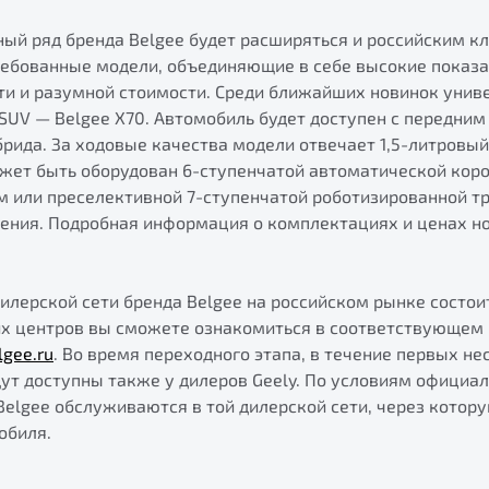
ый ряд бренда Belgee будет расширяться и российским к
ребованные модели, объединяющие в себе высокие показа
ти и разумной стоимости. Среди ближайших новинок уни
SUV — Belgee X70. Автомобиль будет доступен с передни
брида. За ходовые качества модели отвечает 1,5-литровы
ожет быть оборудован 6-ступенчатой автоматической коро
 или преселективной 7-ступенчатой роботизированной тр
нения. Подробная информация о комплектациях и ценах н
лерской сети бренда Belgee на российском рынке состоит
их центров вы сможете ознакомиться в соответствующем 
lgee.ru
. Во время переходного этапа, в течение первых не
ут доступны также у дилеров Geely. По условиям официа
Belgee обслуживаются в той дилерской сети, через котор
обиля.