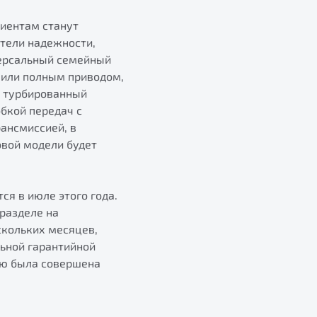
лиентам станут
тели надежности,
версальный семейный
м или полным приводом,
й турбированный
бкой передач с
ансмиссией, в
овой модели будет
ся в июле этого года.
разделе на
скольких месяцев,
льной гарантийной
ую была совершена