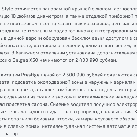
 Style отличается панорамной крышей с люком, легкосп
м до 18 дюймов диаметром, а также отделкой приборной 
одсветкой зеркал в солнцезащитных козырьках, централь
 и задним центральным подлокотником с интегрированным
ль в данной версии оборудован бесключевым доступом в с
езопасности, датчиком освещения, климат-контролем, п
леса. В багажном отделении установлена дополнительная
ерсию Belgee X50 начинаются от 2 400 990 рублей.
ектации Prestige ценой от 2 500 990 рублей появляются 
вета, подсветка околодверной зоны в наружных зеркалах 
расного цвета, а также комбинированная отделка интерь
 сиденьями из ткани и экокожи, металлические накладки
я подсветка салона. Сиденье водителя получило электро
вые зеркала заднего вида — электропривод складывания. 
сти пополнили боковые шторки, камеры кругового обзора 
и в слепых зонах, интеллектуальная система автоматичес
стратор.