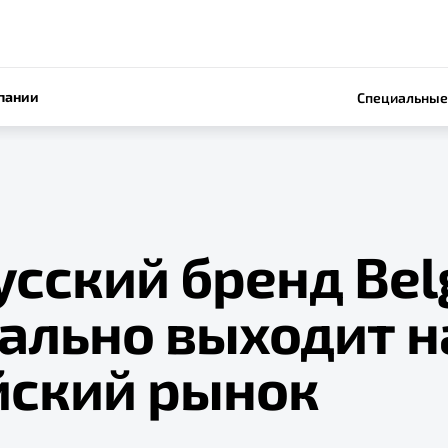
пании
Специальные
усский бренд Bel
ально выходит н
йский рынок