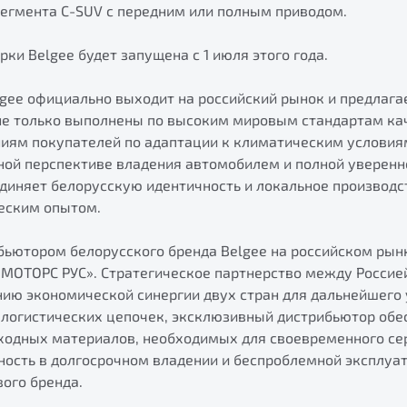
сегмента C-SUV с передним или полным приводом.
рки Belgee будет запущена с 1 июля этого года.
lgee официально выходит на российский рынок и предлага
не только выполнены по высоким мировым стандартам кач
иям покупателей по адаптации к климатическим условиям
ной перспективе владения автомобилем и полной уверенн
единяет белорусскую идентичность и локальное производ
еским опытом.
ьютором белорусского бренда Belgee на российском рын
МОТОРС РУС». Стратегическое партнерство между Россие
ию экономической синергии двух стран для дальнейшего 
логистических цепочек, эксклюзивный дистрибьютор обе
сходных материалов, необходимых для своевременного се
ность в долгосрочном владении и беспроблемной эксплуат
ого бренда.