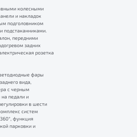
лавными колесными
панели и накладок
ным подголовником
и подстаканниками.
алон, передними
одогревом задних
 электрическая розетка
светодиодные фары
заднего вида,
ера с черным
 на педали и
регулировки в шести
Комплекс систем
360°, функция
кой парковки и