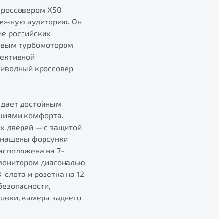
кроссовером X50
дежную аудиторию. Он
ие российских
новым турбомотором
лективной
риводный кроссовер
ладает достойным
циями комфорта.
ех дверей — с защитой
оснащены форсунки
асположена на 7-
монитором диагональю
слота и розетка на 12
безопасности,
овки, камера заднего