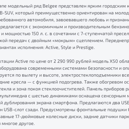
апе модельный ряд Belgee представлен ярким городским 
 B-SUV, который преимущественно ориентирован на моло
ребованного автомобиля, завоевавшего любовь и признан
предлагается с экономичным и производительным бензи
 и мощностью 150 л. с. в сочетании с 7-ступенчатой пресе
кой передач с двойным «мокрым» сцеплением. Переднеп
антах исполнения: Active, Style и Prestige.
тации Active по цене от 2 290 990 рублей модель Х50 об
оборудована современными системами безопасности и оп
руется по вылету и высоте, электростеклоподъемники вс
едние кресла — с функцией подогрева. Также обогревом 
екла и зона покоя стеклоочистителей. Панель приборов р
мультимедиа с шестью динамиками оснащена сенсорным 
й дублирования экрана смартфона. Предлагаются два USB-
ин USB-слот сзади. Предусмотрены фронтальные подушки 
лавные 17-дюймовые колесные диски, задние датчики парк
и многое другое.