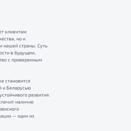
ет клиентам
ества, но и
 нашей страны. Суть
ости в будущем,
ство с проверенным
ке становится
й и Беларусью
устойчивого развития.
спечит наличие
рвисного
ации — один из