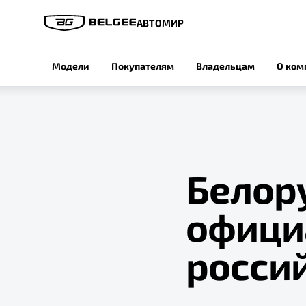
АВТОМИР
Модели
Покупателям
Владельцам
О ком
Белор
офици
росси