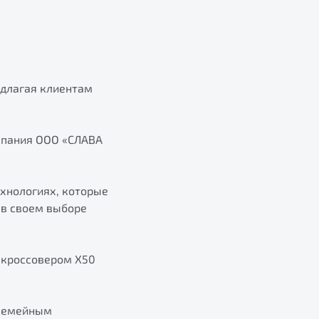
едлагая клиентам
мпания ООО «СЛАВА
ехнологиях, которые
 в своем выборе
 кроссовером Х50
 семейным