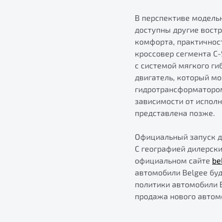
В перспективе модельн
доступны другие вост
комфорта, практичнос
кроссовер сегмента C-
с системой мягкого ги
двигатель, который м
гидротрансформатором
зависимости от испол
представлена позже.
Официальный запуск ди
С географией дилерск
официальном сайте
be
автомобили Belgee буд
политики автомобили 
продажа нового автом