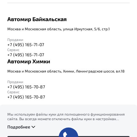
Автомир Байкальская
Москва и Московская область, улица Иркутская, 5/6, стр.1
Продажи
+7 (495) 165-71-07
Сервис
+7 (495) 165-71-07
Автомир Химки
Москва и Московская область, Химки, Ленинградское шоссе, вл.18
Продажи
+7 (495) 165-70-87
Сервис
+7 (495) 165-70-87
Мы используем файлы куки для полноценного функционирования
сайта. Вы всегда можете отключить файлы куки в настройках
© 2026
вашего браузера. Продолжая использовать сайт, вы соглашаетесь
Правовая информация
Подробнее
на сбор и использование файлов куки, и подтверждаете
Политика конфиденциальности персональных данных
ознакомление с информацией по сбору, использованию и
Официальный сайт Belgee в России