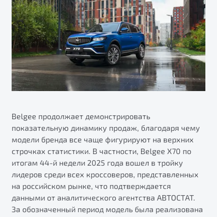
ПОДДЕРЖКА
Автокредит
О дилерском центре
Трейд-ин
Гарантия Belgee
Правовая информация
Яркий кроссовер
Страхование
Belgee Линк
от 2 219 990 ₽*
Расчет КАСКО
Belgee Клуб
Обзор
В наличии
Belgee Плюс
Реферальная программа
S50
Клиентская поддержка
Belgee продолжает демонстрировать
показательную динамику продаж, благодаря чему
Помощь на дорогах
модели бренда все чаще фигурируют на верхних
строчках статистики. В частности, Belgee X70 по
итогам 44-й недели 2025 года вошел в тройку
лидеров среди всех кроссоверов, представленных
на российском рынке, что подтверждается
данными от аналитического агентства АВТОСТАТ.
Узнайте о специальных выгодах при покупке
За обозначенный период модель была реализована
Элегантный и практичный седан
автомобиля Belgee