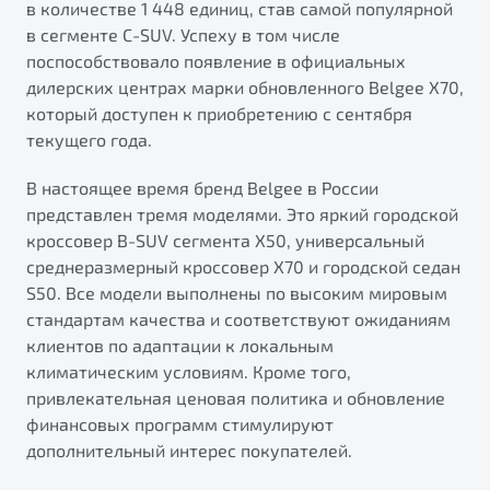
в количестве 1 448 единиц, став самой популярной
от 1 699 990 ₽*
в сегменте C-SUV. Успеху в том числе
Подробно
поспособствовало появление в официальных
Обзор
В наличии
дилерских центрах марки обновленного Belgee X70,
который доступен к приобретению с сентября
X70
Будьте еще более уверены на дорогах с программой
текущего года.
"Помощь на дорогах"
Автомобили в наличии
В настоящее время бренд Belgee в России
Тест-драйв
Преимущества программы
представлен тремя моделями. Это яркий городской
Автокредит
кроссовер B-SUV сегмента X50, универсальный
Спецпредложения
среднеразмерный кроссовер X70 и городской седан
S50. Все модели выполнены по высоким мировым
Запись на сервис
стандартам качества и соответствуют ожиданиям
Калькулятор ТО
клиентов по адаптации к локальным
Универсальный кроссовер
Клиентская поддержка
климатическим условиям. Кроме того,
от 2 499 990 ₽*
привлекательная ценовая политика и обновление
финансовых программ стимулируют
дополнительный интерес покупателей.
Обзор
В наличии