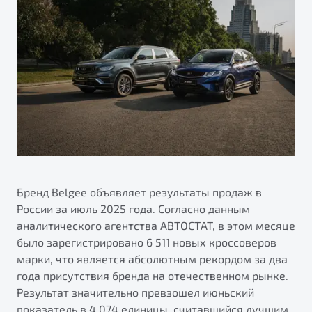
ПОДДЕРЖКА
Автокредит
О дилерском центре
Трейд-ин
Гарантия Belgee
Правовая информация
Яркий кроссовер
Страхование
Belgee Линк
от 2 219 990 ₽*
Расчет КАСКО
Belgee Клуб
Обзор
В наличии
Belgee Плюс
Реферальная программа
S50
Клиентская поддержка
Помощь на дорогах
Бренд Belgee объявляет результаты продаж в
России за июль 2025 года. Согласно данным
аналитического агентства АВТОСТАТ, в этом месяце
было зарегистрировано 6 511 новых кроссоверов
марки, что является абсолютным рекордом за два
года присутствия бренда на отечественном рынке.
Результат значительно превзошел июньский
Узнайте о специальных выгодах при покупке
Элегантный и практичный седан
показатель в 4 074 единицы, считавшийся лучшим
автомобиля Belgee