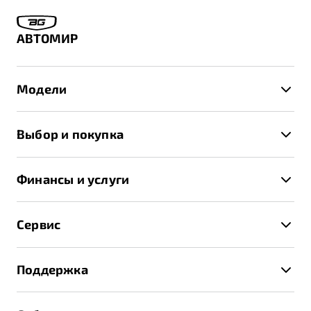
АВТОМИР
Модели
X50+
Выбор и покупка
S50
Автомобили в наличии
X70
Финансы и услуги
Спецпредложения и Акции
Автокредит
Записаться на тест-драйв
Сервис
Трейд-ин
Получить предложение
Записаться на сервис
Страхование
Поддержка
Руководство по эксплуатации
Расчет КАСКО
Гарантия Belgee
Техническое обслуживание