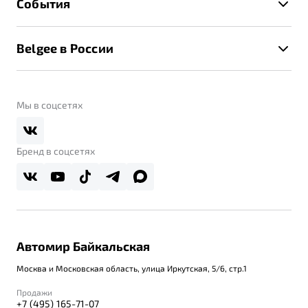
События
Клиентская поддержка
Калькулятор ТО
Новости
Помощь на дорогах
Belgee в России
Контакты
Belgee Линк
О бренде
Belgee Клуб
О дилерском центре
Мы в соцсетях
Belgee Плюс
Правовая информация
Реферальная программа
Бренд в соцсетях
Автомир Байкальская
Москва и Московская область, улица Иркутская, 5/6, стр.1
Продажи
+7 (495) 165-71-07