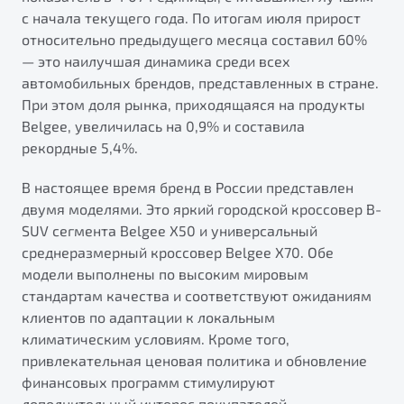
от 1 699 990 ₽*
с начала текущего года. По итогам июля прирост
Подробно
относительно предыдущего месяца составил 60%
Обзор
В наличии
— это наилучшая динамика среди всех
автомобильных брендов, представленных в стране.
При этом доля рынка, приходящаяся на продукты
X70
Будьте еще более уверены на дорогах с программой
Belgee, увеличилась на 0,9% и составила
"Помощь на дорогах"
Автомобили в наличии
рекордные 5,4%.
Тест-драйв
Преимущества программы
Автокредит
В настоящее время бренд в России представлен
Спецпредложения
двумя моделями. Это яркий городской кроссовер B-
SUV сегмента Belgee X50 и универсальный
среднеразмерный кроссовер Belgee X70. Обе
Запись на сервис
модели выполнены по высоким мировым
Калькулятор ТО
стандартам качества и соответствуют ожиданиям
Универсальный кроссовер
Клиентская поддержка
клиентов по адаптации к локальным
от 2 499 990 ₽*
климатическим условиям. Кроме того,
привлекательная ценовая политика и обновление
Обзор
В наличии
финансовых программ стимулируют
дополнительный интерес покупателей.