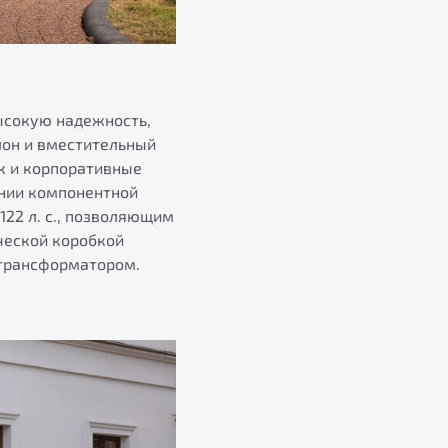
высокую надежность,
лон и вместительный
к и корпоративные
ании компонентной
22 л. с., позволяющим
ческой коробкой
отрансформатором.