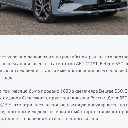
ает успешно развиваться на российском рынке, что подт
 данным аналитического агентства АВТОСТАТ, Belgee S50 
овых автомобилей, став самым востребованным седаном С
 года.
за три месяца было продано 1 693 экземпляра Belgee S50.
х седанов С-сегмента, представленных в России. Доля S5
3,18%, что отражает не только высокую популярность, но
у, поскольку модель, официальный старт продаж которой
а, является новичком отечественного рынка.