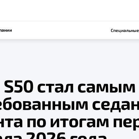
пании
Специальные
 S50 стал самым
ебованным седан
та по итогам пе
ла 2026 года