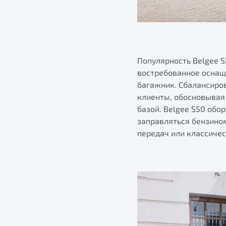
Популярность Belgee S
востребованное оснащ
багажник. Сбалансиро
клиенты, обосновывая 
базой. Belgee S50 об
заправляться бензино
передач или классиче