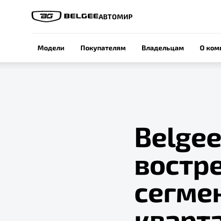
АВТОМИР
Модели
Покупателям
Владельцам
О ком
Belgee
востр
сегмен
кварта