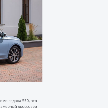
имо седана S50, это
азмерный кроссовер