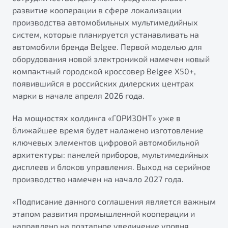
от 1 699 990 ₽*
развитие кооперации в сфере локализации
Подробно
производства автомобильных мультимедийных
Обзор
В наличии
систем, которые планируется устанавливать на
автомобили бренда Belgee. Первой моделью для
оборудования новой электроникой намечен новый
X70
Будьте еще более уверены на дорогах с программой
компактный городской кроссовер Belgee X50+,
"Помощь на дорогах"
Автомобили в наличии
появившийся в российских дилерских центрах
Тест-драйв
Преимущества программы
марки в начале апреля 2026 года.
Автокредит
Спецпредложения
На мощностях холдинга «ГОРИЗОНТ» уже в
ближайшее время будет налажено изготовление
ключевых элементов цифровой автомобильной
Запись на сервис
архитектуры: панелей приборов, мультимедийных
Калькулятор ТО
дисплеев и блоков управления. Выход на серийное
Универсальный кроссовер
Клиентская поддержка
производство намечен на начало 2027 года.
от 2 499 990 ₽*
«Подписание данного соглашения является важным
Обзор
В наличии
этапом развития промышленной кооперации и
направлено на поэтапное увеличение уровня