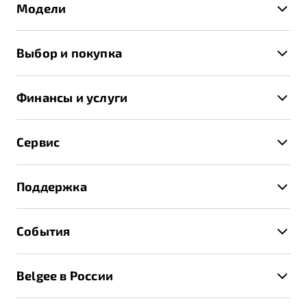
Модели
X50+
Выбор и покупка
S50
Автомобили в наличии
X70
Финансы и услуги
Спецпредложения и Акции
Автокредит
Записаться на тест-драйв
Сервис
Трейд-ин
Получить предложение
Записаться на сервис
Страхование
Поддержка
Руководство по эксплуатации
Расчет КАСКО
Гарантия Belgee
Техническое обслуживание
События
Клиентская поддержка
Калькулятор ТО
Новости
Помощь на дорогах
Belgee в России
Контакты
Belgee Линк
О бренде