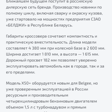
ближайшем будущем поступит в российскую
от 1 699 990 ₽*
дилерскую сеть бренда. Производство новинки по
Подробно
полному циклу, включая сварку и окраску кузова,
Обзор
В наличии
уже стартовало на мощностях предприятия СЗАО
«БЕЛДЖИ» в Республике Беларусь.
X70
Будьте еще более уверены на дорогах с программой
"Помощь на дорогах"
Габариты кроссовера сочетают компактность и
Автомобили в наличии
практическую вместительность. Длина модели
Тест-драйв
Преимущества программы
составляет 4 380 мм при колесной базе в 2 600 мм.
Автокредит
Ширина достигает 1 810 мм, а высота — 1 615 мм.
Спецпредложения
Дорожный просвет 182 мм позволяет уверенно
эксплуатировать автомобиль как в городе, так и за
его пределами.
Запись на сервис
Калькулятор ТО
Модель X50+ оборудуется новым для Belgee, но
Универсальный кроссовер
Клиентская поддержка
уже проверенным эксплуатацией в России
от 2 499 990 ₽*
ресурсным и производительным
четырехцилиндровым бензиновым двигателем
Обзор
В наличии
объемом 1,5 л с турбонаддувом и прямым