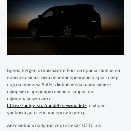
ПОДДЕРЖКА
Автокредит
О дилерском центре
Трейд-ин
Гарантия Belgee
Правовая информация
Яркий кроссовер
Страхование
Belgee Линк
от 2 219 990 ₽*
Расчет КАСКО
Belgee Клуб
Обзор
В наличии
Belgee Плюс
Реферальная программа
S50
Клиентская поддержка
Бренд Belgee открывает в России прием заявок на
новый компактный переднеприводный кроссовер
Помощь на дорогах
под названием X50+. Любой желающий может
оформить предварительный запрос на
официальном сайте
https://belgee.ru/model/newmodel/
, выбрав
удобный для себя дилерский центр.
Автомобиль получил сертификат ОТТС и в
Узнайте о специальных выгодах при покупке
Элегантный и практичный седан
автомобиля Belgee