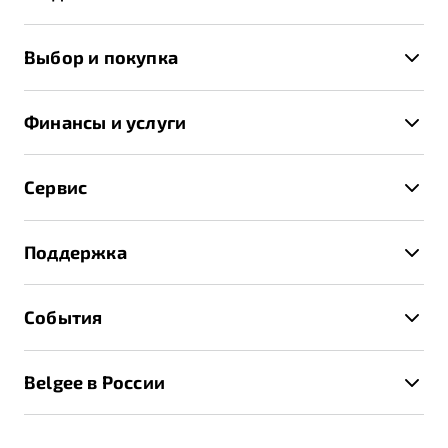
X50+
Выбор и покупка
S50
Автомобили в наличии
X70
Финансы и услуги
Спецпредложения и Акции
Автокредит
Записаться на тест-драйв
Сервис
Трейд-ин
Получить предложение
Записаться на сервис
Страхование
Поддержка
Руководство по эксплуатации
Расчет КАСКО
Гарантия Belgee
Техническое обслуживание
События
Клиентская поддержка
Калькулятор ТО
Новости
Помощь на дорогах
Belgee в России
Контакты
Belgee Линк
О бренде