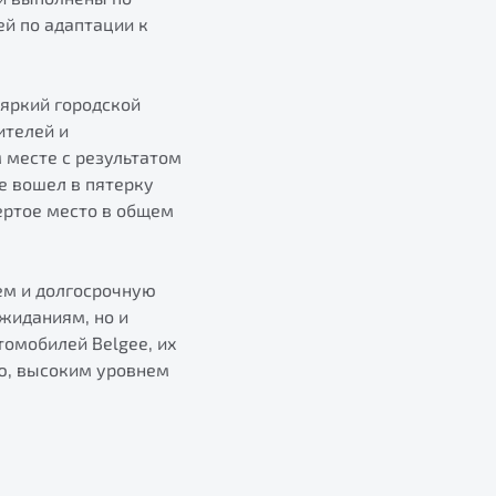
й по адаптации к
 яркий городской
ителей и
 месте с результатом
е вошел в пятерку
вертое место в общем
ем и долгосрочную
жиданиям, но и
томобилей Belgee, их
ю, высоким уровнем