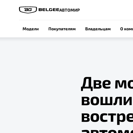
АВТОМИР
Модели
Покупателям
Владельцам
О ком
Две м
вошли
востр
автом