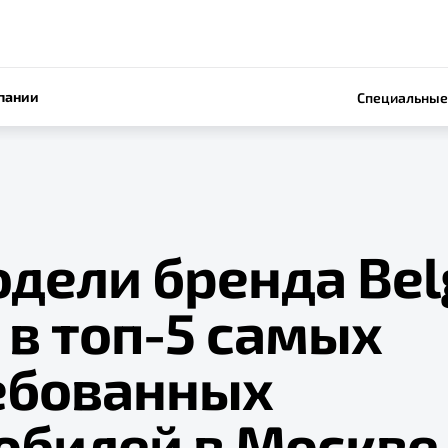
пании
Специальные
одели бренда Bel
 в топ-5 самых
ебованных
обилей в Москве