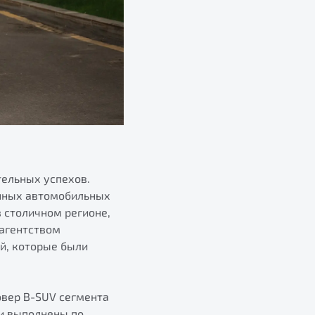
тельных успехов.
анных автомобильных
 столичном регионе,
 агентством
й, которые были
овер B-SUV сегмента
ли выполнены по