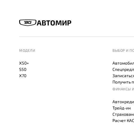
АВТОМИР
МОДЕЛИ
ВЫБОР И П
X50+
Автомобил
S50
Спецпредл
X70
Записаться
Получить 
ФИНАНСЫ И
Автокреди
Трейд-ин
Страхован
Расчет КА